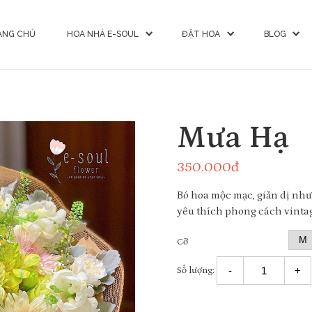
ANG CHỦ
HOA NHÀ E-SOUL
ĐẶT HOA
BLOG
Mưa Hạ
350.000
đ
Bó hoa mộc mạc, giản dị nh
yêu thích phong cách vinta
Cỡ
-
+
Số lượng: