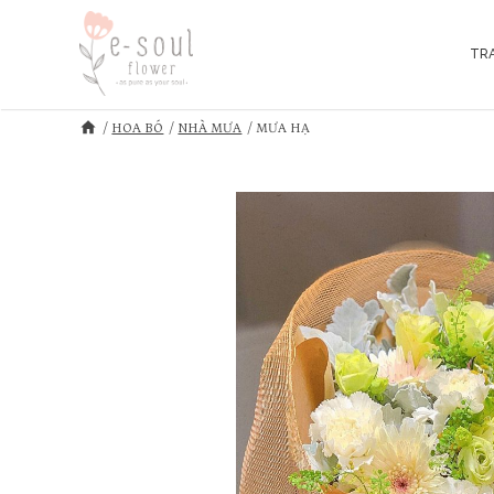
TR
HOA BÓ
NHÀ MƯA
MƯA HẠ