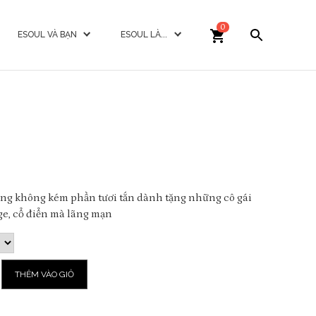
0
ESOUL VÀ BẠN
ESOUL LÀ...
ưng không kém phần tươi tắn dành tặng những cô gái
ge, cổ điển mà lãng mạn
THÊM VÀO GIỎ