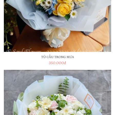
TÚ CẦU TRONG MƯA
350.000
đ