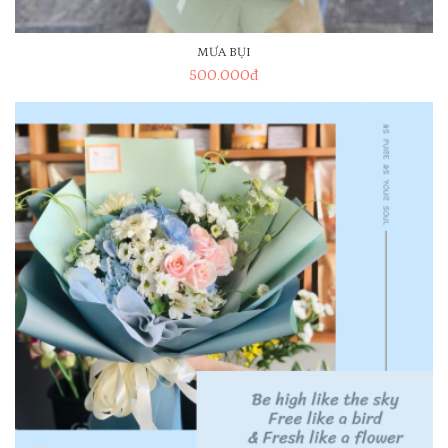
MƯA BỤI
500.000
đ