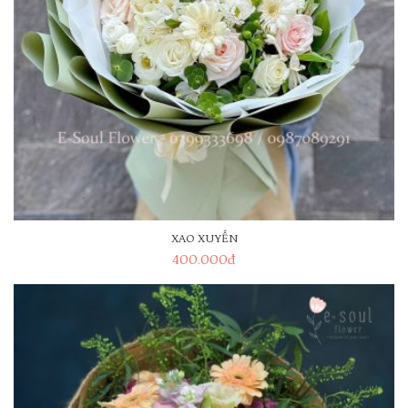
XAO XUYẾN
400.000
đ