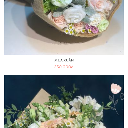
MƯA XUÂN
350.000
đ