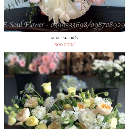
MƯA BAN TRƯA
600.000
đ