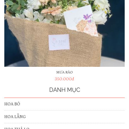
MƯA RÀO
350.000
đ
DANH MỤC
HOA BÓ
HOA LẴNG