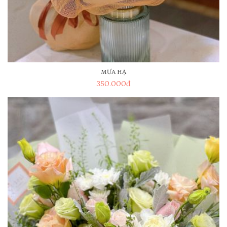
MƯA HẠ
350.000
đ