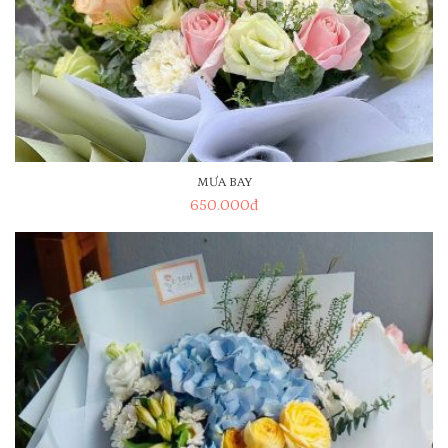
MƯA BAY
650.000
đ