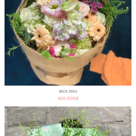
MƯA THU
450.000
đ