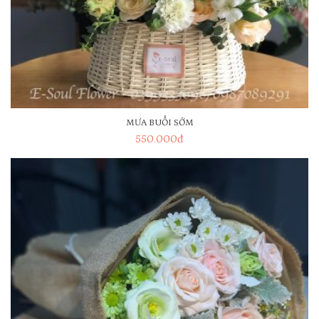
MƯA BUỔI SỚM
550.000
đ